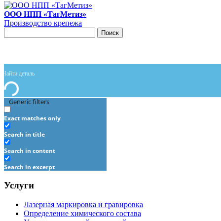
ООО НПП «ТагМетиз»
Производство крепежа
Поиск
Generic filters
Exact matches only
Search in title
Search in content
Search in excerpt
Услуги
Лазерная маркировка и гравировка
Определение химического состава