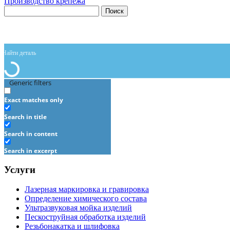
Производство крепежа
Поиск
Generic filters
Exact matches only
Search in title
Search in content
Search in excerpt
Услуги
Лазерная маркировка и гравировка
Определение химического состава
Ультразвуковая мойка изделий
Пескоструйная обработка изделий
Резьбонакатка и шлифовка