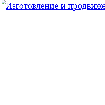
Юридический/Фактический адрес:
347913, РФ, Ростовская обл., г.Таганрог, ул.
пн.-пт. 9:00 — 17:00
8 (8634) 43-13-06
8 (8634) 311-541
tagmetiz@mail.ru