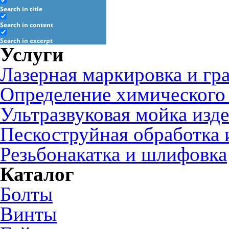
Search in title
Search in content
Search in excerpt
Услуги
Лазерная маркировка и гр
Определение химического 
Ультразвуковая мойка изд
Пескоструйная обработка 
Резьбонакатка и шлифовка
Каталог
Болты
Винты