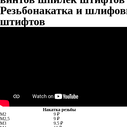
Резьбонакатка и шлифов
штифтов
Накатка резьбы
М2
9 ₽
М2,5
9 ₽
М3
9.5 ₽