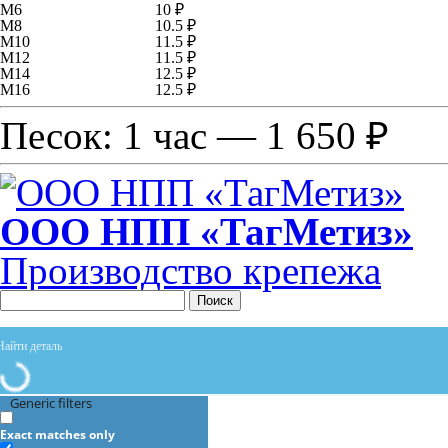
М6
10 ₽
М8
10.5 ₽
М10
11.5 ₽
М12
11.5 ₽
М14
12.5 ₽
М16
12.5 ₽
Песок: 1 час — 1 650 ₽
ООО НПП «ТагМетиз»
Производство крепежа
Поиск
Generic filters
Exact matches only