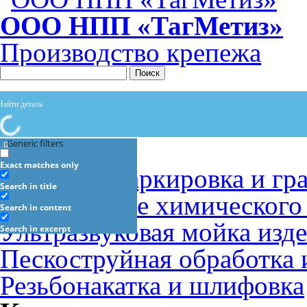
ООО НПП «ТагМетиз»
Производство крепежа
Поиск
Услуги
Generic filters
Exact matches only
Лазерная маркировка и гр
Search in title
Определение химического 
Search in content
Ультразвуковая мойка изд
Search in excerpt
Пескоструйная обработка 
Резьбонакатка и шлифовка