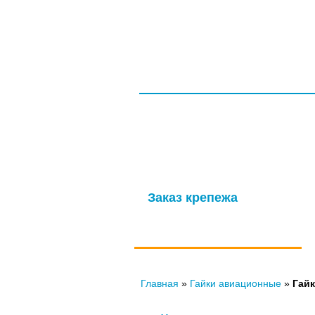
ГЛАВНАЯ
СЕРТИФИКАТЫ
ООО НПП «ТагМетиз»
Надежная и опытная производственн
изготовление крепежных изделий д
мощности обеспечивают выпуск высок
Заказ крепежа
по ГОСТу, ОСТу, чертежам и
нормали
Главная
»
Гайки авиационные
»
Гайк