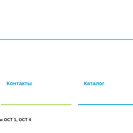
УСЛУГИ
ПРОИЗВОДСТВО
КОМПАНИЯ
ДОСТАВКА
КО
ая компания с многолетней историей. Основная специализация –
ля авиационной промышленности. Современные производственные
окачественных метизов в кратчайшие сроки.
Контакты
Каталог
Отправить нам сообщение
Полный каталог нашей
продукции
и ОСТ 1, ОСТ 4