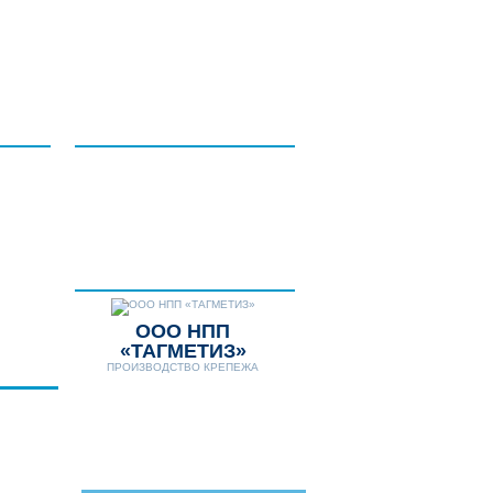
НТАКТЫ
ДОПОЛНИТЕЛЬНЫЕ
УСЛУГИ
НОВОСТИ
Телефон:
8 (8634) 431-306
8 (8634) 311-541
E-mail:
tagmetiz@mail.ru
ООО НПП
«ТАГМЕТИЗ»
ПРОИЗВОДСТВО КРЕПЕЖА