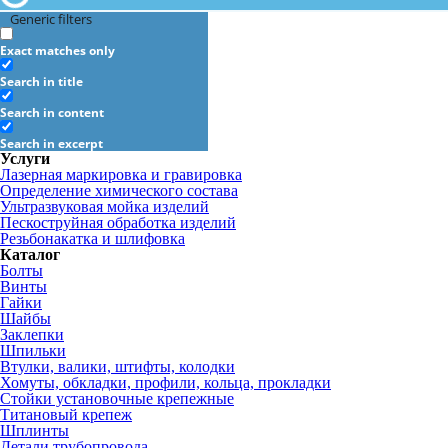
Generic filters
Exact matches only
Search in title
Search in content
Search in excerpt
Услуги
Лазерная маркировка и гравировка
Определение химического состава
Ультразвуковая мойка изделий
Пескоструйная обработка изделий
Резьбонакатка и шлифовка
Каталог
Болты
Винты
Гайки
Шайбы
Заклепки
Шпильки
Втулки, валики, штифты, колодки
Хомуты, обкладки, профили, кольца, прокладки
Стойки установочные крепежные
Титановый крепеж
Шплинты
Детали трубопровода