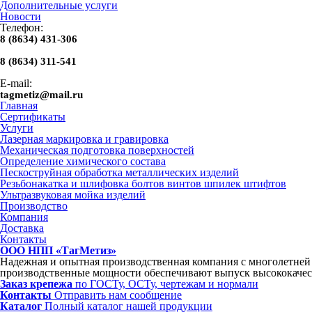
Дополнительные услуги
Новости
Телефон:
8 (8634) 431-306
8 (8634) 311-541
E-mail:
tagmetiz@mail.ru
Главная
Сертификаты
Услуги
Лазерная маркировка и гравировка
Механическая подготовка поверхностей
Определение химического состава
Пескоструйная обработка металлических изделий
Резьбонакатка и шлифовка болтов винтов шпилек штифтов
Ультразвуковая мойка изделий
Производство
Компания
Доставка
Контакты
ООО НПП «ТагМетиз»
Надежная и опытная производственная компания с многолетне
производственные мощности обеспечивают выпуск высококачес
Заказ крепежа
по ГОСТу, ОСТу, чертежам и нормали
Контакты
Отправить нам сообщение
Каталог
Полный каталог нашей продукции