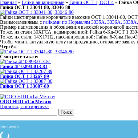
Главная
»
Гайки авиационные
»
Гайки ОСТ 1, ОСТ 4
»
Гайка ОС
Гайка ОСТ 1 33041-80, 33046-80
Гайки шестигранные корончатые высокие ОСТ 1 33041-80, ОСТ 1
Взаимозаменяемы с
гайками по Нормалям 3335А, 3336А, 3338А
Пример наименования и обозначения высокой корончатой шестиг
То же, из стали 30ХГСА, кадмированной: Гайка 6-Кд-ОСТ 1 330
То же, их стали 14Х17Н2, пассивированной: Гайка 6-Хим.Пас-О
Чтобы узнать актуальную цену на продукцию, отправьте заявку
Чертёж
Смотрите также:
Гайка 4Г 0.893.013-81
Гайка ОСТ 1 33267-89
Гайка ОСТ 1 33087-80
ООО НПП «ТагМетиз»
Производство крепежа
Поиск