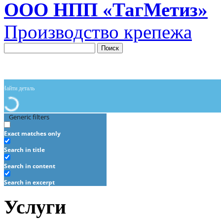
ООО НПП «ТагМетиз»
Производство крепежа
Поиск
Generic filters
Exact matches only
Search in title
Search in content
Search in excerpt
Услуги