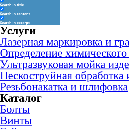
Search in title
Search in content
Search in excerpt
Услуги
Лазерная маркировка и гр
Определение химического 
Ультразвуковая мойка изд
Пескоструйная обработка 
Резьбонакатка и шлифовка
Каталог
Болты
Винты