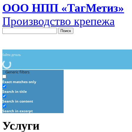
ООО НПП «ТагМетиз»
Производство крепежа
Поиск
Generic filters
Exact matches only
Search in title
Search in content
Search in excerpt
Услуги