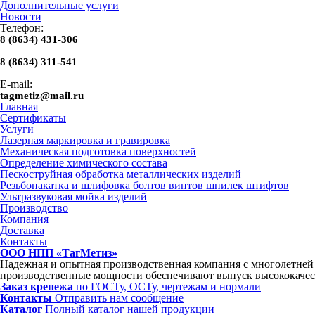
Дополнительные услуги
Новости
Телефон:
8 (8634) 431-306
8 (8634) 311-541
E-mail:
tagmetiz@mail.ru
Главная
Сертификаты
Услуги
Лазерная маркировка и гравировка
Механическая подготовка поверхностей
Определение химического состава
Пескоструйная обработка металлических изделий
Резьбонакатка и шлифовка болтов винтов шпилек штифтов
Ультразвуковая мойка изделий
Производство
Компания
Доставка
Контакты
ООО НПП «ТагМетиз»
Надежная и опытная производственная компания с многолетне
производственные мощности обеспечивают выпуск высококачес
Заказ крепежа
по ГОСТу, ОСТу, чертежам и нормали
Контакты
Отправить нам сообщение
Каталог
Полный каталог нашей продукции