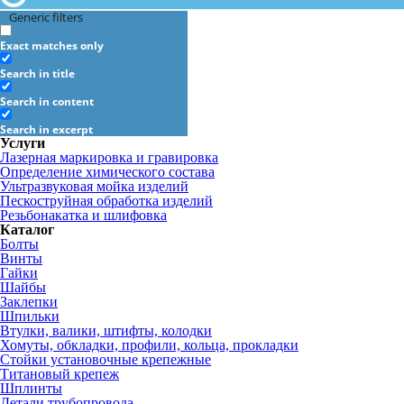
Generic filters
Exact matches only
Search in title
Search in content
Search in excerpt
Услуги
Лазерная маркировка и гравировка
Определение химического состава
Ультразвуковая мойка изделий
Пескоструйная обработка изделий
Резьбонакатка и шлифовка
Каталог
Болты
Винты
Гайки
Шайбы
Заклепки
Шпильки
Втулки, валики, штифты, колодки
Хомуты, обкладки, профили, кольца, прокладки
Стойки установочные крепежные
Титановый крепеж
Шплинты
Детали трубопровода