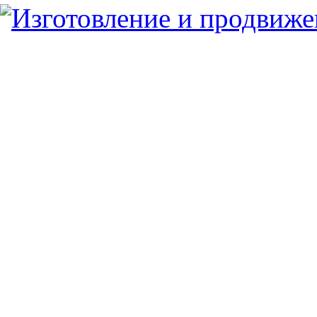
Юридический/Фактический адрес:
347913, РФ, Ростовская обл., г.Таганрог, ул.
пн.-пт. 9:00 — 17:00
8 (8634) 43-13-06
8 (8634) 311-541
tagmetiz@mail.ru