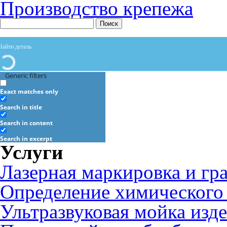
Производство крепежа
Поиск
Generic filters
Exact matches only
Search in title
Search in content
Search in excerpt
Услуги
Лазерная маркировка и гр
Определение химического 
Ультразвуковая мойка изд