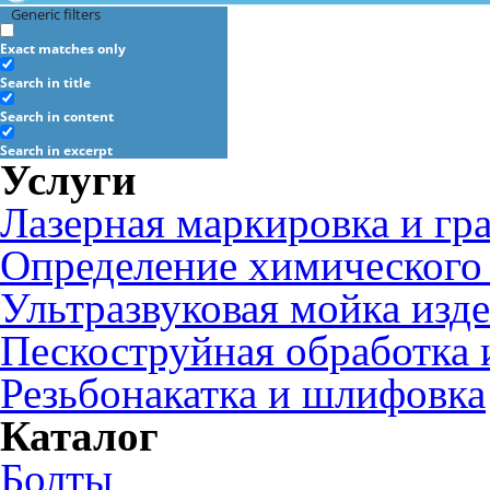
Generic filters
Exact matches only
Search in title
Search in content
Search in excerpt
Услуги
Лазерная маркировка и гр
Определение химического 
Ультразвуковая мойка изд
Пескоструйная обработка 
Резьбонакатка и шлифовка
Каталог
Болты