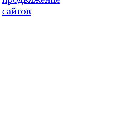
Юридический/Фактический адрес:
347913, РФ, Ростовская обл., г.Таганрог, ул.
пн.-пт. 9:00 — 17:00
8 (8634) 43-13-06
8 (8634) 311-541
tagmetiz@mail.ru