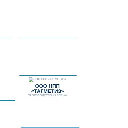
НТАКТЫ
ДОПОЛНИТЕЛЬНЫЕ
УСЛУГИ
НОВОСТИ
Телефон:
8 (8634) 431-306
8 (8634) 311-541
E-mail:
tagmetiz@mail.ru
ООО НПП
«ТАГМЕТИЗ»
ПРОИЗВОДСТВО КРЕПЕЖА