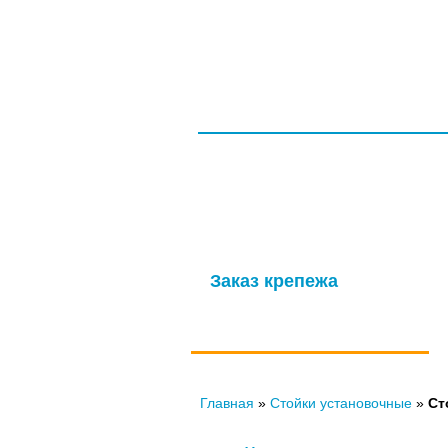
ГЛАВНАЯ
СЕРТИФИКАТЫ
ООО НПП «ТагМетиз»
Надежная и опытная производственн
изготовление крепежных изделий д
мощности обеспечивают выпуск высок
Заказ крепежа
по ГОСТу, ОСТу, чертежам и
нормали
Главная
»
Стойки установочные
»
Ст