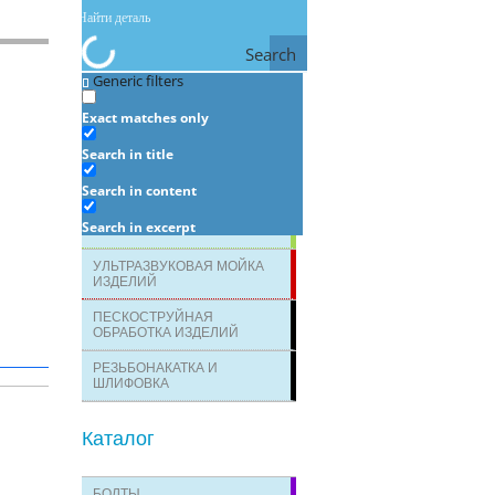
Search
Generic filters
Услуги
Exact matches only
Search in title
ЛАЗЕРНАЯ МАРКИРОВКА И
ГРАВИРОВКА
Search in content
ОПРЕДЕЛЕНИЕ
Search in excerpt
ХИМИЧЕСКОГО СОСТАВА
УЛЬТРАЗВУКОВАЯ МОЙКА
ИЗДЕЛИЙ
ПЕСКОСТРУЙНАЯ
ОБРАБОТКА ИЗДЕЛИЙ
РЕЗЬБОНАКАТКА И
ШЛИФОВКА
Каталог
БОЛТЫ