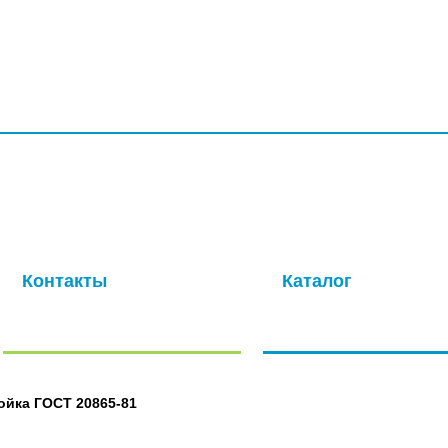
УСЛУГИ
ПРОИЗВОДСТВО
КОМПАНИЯ
ДОСТАВКА
КО
ая компания с многолетней историей. Основная специализация –
ля авиационной промышленности. Современные производственные
окачественных метизов в кратчайшие сроки.
Контакты
Каталог
Отправить нам сообщение
Полный каталог нашей
продукции
ойка ГОСТ 20865-81