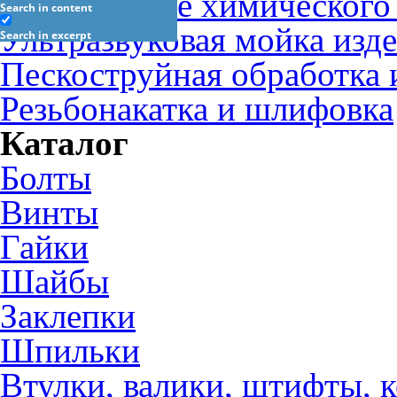
Определение химического 
Search in content
Ультразвуковая мойка изд
Search in excerpt
Пескоструйная обработка 
Резьбонакатка и шлифовка
Каталог
Болты
Винты
Гайки
Шайбы
Заклепки
Шпильки
Втулки, валики, штифты, 