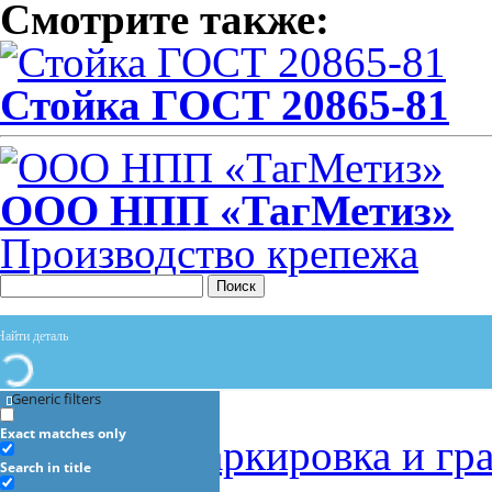
Смотрите также:
Стойка ГОСТ 20865-81
ООО НПП «ТагМетиз»
Производство крепежа
Поиск
Услуги
Generic filters
Exact matches only
Лазерная маркировка и гр
Search in title