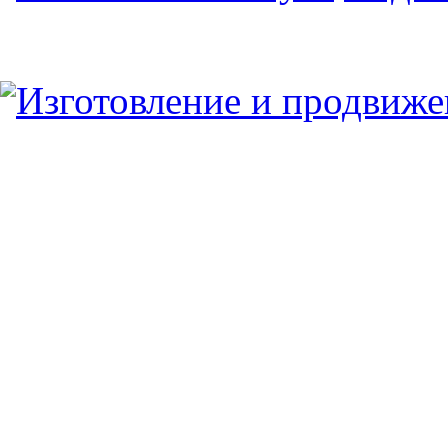
Юридический/Фактический адрес:
347913, РФ, Ростовская обл., г.Таганрог, ул.
пн.-пт. 9:00 — 17:00
8 (8634) 43-13-06
8 (8634) 311-541
tagmetiz@mail.ru