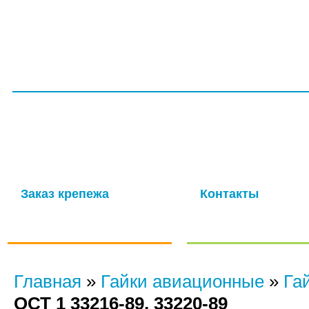
ГЛАВНАЯ
СЕРТИФИКАТЫ
УСЛУГИ
ПРОИЗВОДС
ООО НПП «ТагМетиз»
Надежная и опытная производственная компания с многолетней
изготовление крепежных изделий для авиационной промышлен
мощности обеспечивают выпуск высококачественных метизов в 
Заказ крепежа
Контакты
по ГОСТу, ОСТу, чертежам и
Отправить нам сообще
нормали
Главная
»
Гайки авиационные
»
Га
ОСТ 1 33216-89, 33220-89