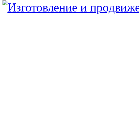
Юридический/Фактический адрес:
347913, РФ, Ростовская обл., г.Таганрог, ул.
пн.-пт. 9:00 — 17:00
8 (8634) 43-13-06
8 (8634) 311-541
tagmetiz@mail.ru