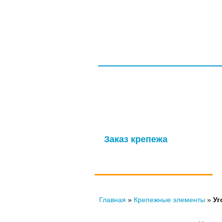
ГЛАВНАЯ
СЕРТИФИКАТЫ
ООО НПП «ТагМетиз»
Надежная и опытная производственн
изготовление крепежных изделий д
мощности обеспечивают выпуск высок
Заказ крепежа
по ГОСТу, ОСТу, чертежам и
нормали
Главная
»
Крепежные элементы
»
Уг