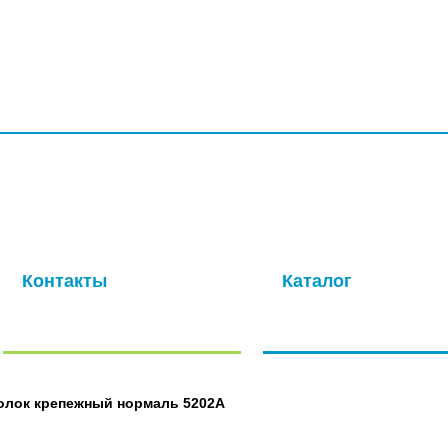
УСЛУГИ
ПРОИЗВОДСТВО
КОМПАНИЯ
ДОСТАВКА
КО
ая компания с многолетней историей. Основная специализация –
ля авиационной промышленности. Современные производственные
окачественных метизов в кратчайшие сроки.
Контакты
Каталог
Отправить нам сообщение
Полный каталог нашей
продукции
олок крепежный нормаль 5202А