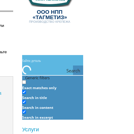
ООО НПП
«ТАГМЕТИЗ»
ПРОИЗВОДСТВО КРЕПЕЖА
ли
вьте
Search
Generic filters
Exact matches only
Search in title
Search in content
Search in excerpt
Услуги