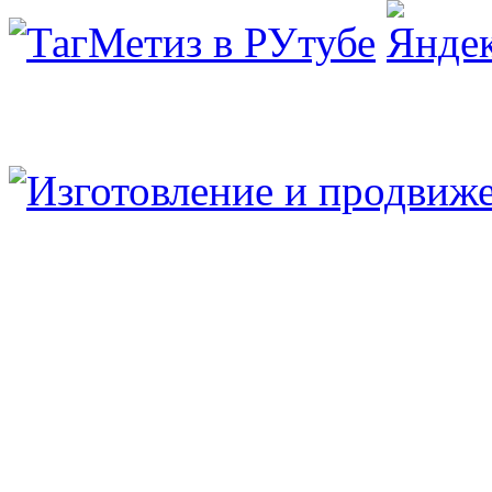
Юридический/Фактический адрес:
347913, РФ, Ростовская обл., г.Таганрог, ул.
пн.-пт. 9:00 — 17:00
8 (8634) 43-13-06
8 (8634) 311-541
tagmetiz@mail.ru