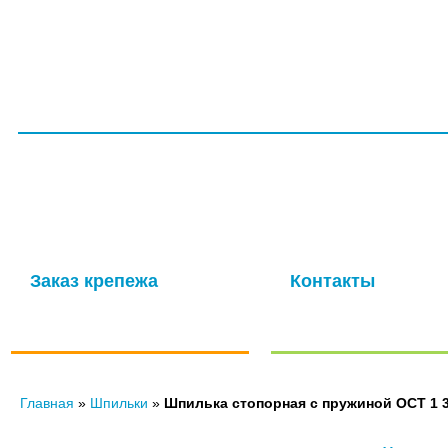
ГЛАВНАЯ
СЕРТИФИКАТЫ
УСЛУГИ
ПРОИЗВОДС
ООО НПП «ТагМетиз»
Надежная и опытная производственная компания с многолетней
изготовление крепежных изделий для авиационной промышлен
мощности обеспечивают выпуск высококачественных метизов в 
Заказ крепежа
Контакты
по ГОСТу, ОСТу, чертежам и
Отправить нам сообще
нормали
Главная
»
Шпильки
»
Шпилька стопорная с пружиной ОСТ 1 3