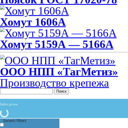
Хомут 1606А
Хомут 5159А — 5166А
ООО НПП «ТагМетиз»
Производство крепежа
Поиск
Generic filters