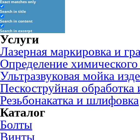
Exact matches only
Search in title
Search in content
Search in excerpt
Услуги
Лазерная маркировка и гр
Определение химического 
Ультразвуковая мойка изд
Пескоструйная обработка 
Резьбонакатка и шлифовка
Каталог
Болты
Винты