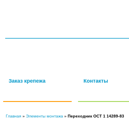
ГЛАВНАЯ
СЕРТИФИКАТЫ
УСЛУГИ
ПРОИЗВОДС
ООО НПП «ТагМетиз»
Надежная и опытная производственная компания с многолетней
изготовление крепежных изделий для авиационной промышлен
мощности обеспечивают выпуск высококачественных метизов в 
Заказ крепежа
Контакты
по ГОСТу, ОСТу, чертежам и
Отправить нам сообще
нормали
Главная
»
Элементы монтажа
»
Переходник ОСТ 1 14289-83