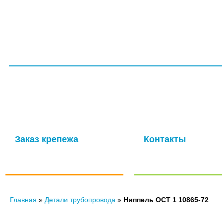
ГЛАВНАЯ
СЕРТИФИКАТЫ
УСЛУГИ
ПРОИЗВОДС
ООО НПП «ТагМетиз»
Надежная и опытная производственная компания с многолетней
изготовление крепежных изделий для авиационной промышлен
мощности обеспечивают выпуск высококачественных метизов в 
Заказ крепежа
Контакты
по ГОСТу, ОСТу, чертежам и
Отправить нам сообще
нормали
Главная
»
Детали трубопровода
»
Ниппель ОСТ 1 10865-72