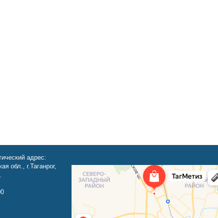
ический адрес:
ая обл., г.Таганрог,
.
00