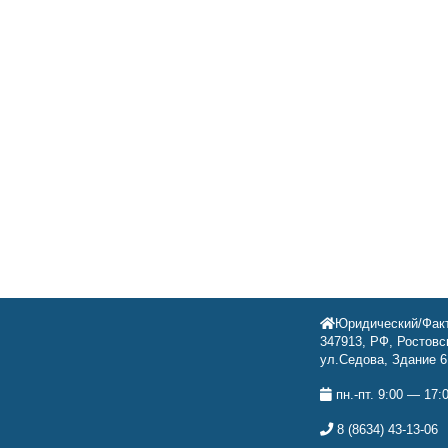
Юридический/Факт
347913, РФ, Ростовск
ул.Седова, Здание 6
пн.-пт. 9:00 — 17:
8 (8634) 43-13-06