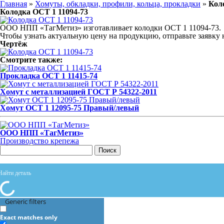
Главная
»
Хомуты, обкладки, профили, кольца, прокладки
»
Кол
Колодка ОСТ 1 11094-73
ООО НПП «ТагМетиз» изготавливает колодки ОСТ 1 11094-73.
Чтобы узнать актуальную цену на продукцию, отправьте заявку
Чертёж
Смотрите также:
Прокладка ОСТ 1 11415-74
Хомут с металлизацией ГОСТ Р 54322-2011
Хомут ОСТ 1 12095-75 Правый/левый
ООО НПП «ТагМетиз»
Производство крепежа
Поиск
Generic filters
Exact matches only