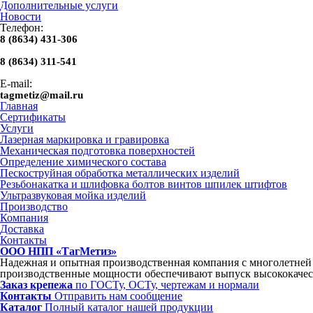
Дополнительные услуги
Новости
Телефон:
8 (8634) 431-306
8 (8634) 311-541
E-mail:
tagmetiz@mail.ru
Главная
Сертификаты
Услуги
Лазерная маркировка и гравировка
Механическая подготовка поверхностей
Определение химического состава
Пескоструйная обработка металлических изделий
Резьбонакатка и шлифовка болтов винтов шпилек штифтов
Ультразвуковая мойка изделий
Производство
Компания
Доставка
Контакты
ООО НПП «ТагМетиз»
Надежная и опытная производственная компания с многолетне
производственные мощности обеспечивают выпуск высококачес
Заказ крепежа
по ГОСТу, ОСТу, чертежам и нормали
Контакты
Отправить нам сообщение
Каталог
Полный каталог нашей продукции