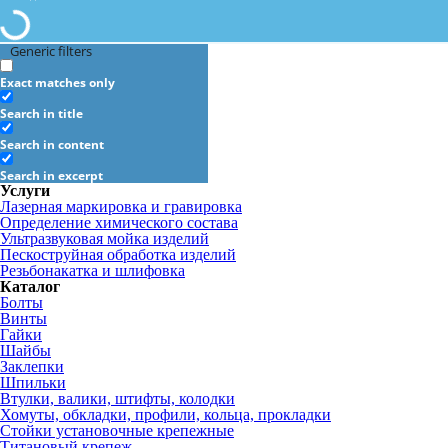
Generic filters
Exact matches only
Search in title
Search in content
Search in excerpt
Услуги
Лазерная маркировка и гравировка
Определение химического состава
Ультразвуковая мойка изделий
Пескоструйная обработка изделий
Резьбонакатка и шлифовка
Каталог
Болты
Винты
Гайки
Шайбы
Заклепки
Шпильки
Втулки, валики, штифты, колодки
Хомуты, обкладки, профили, кольца, прокладки
Стойки установочные крепежные
Титановый крепеж