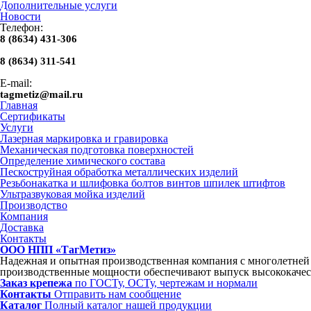
Дополнительные услуги
Новости
Телефон:
8 (8634) 431-306
8 (8634) 311-541
E-mail:
tagmetiz@mail.ru
Главная
Сертификаты
Услуги
Лазерная маркировка и гравировка
Механическая подготовка поверхностей
Определение химического состава
Пескоструйная обработка металлических изделий
Резьбонакатка и шлифовка болтов винтов шпилек штифтов
Ультразвуковая мойка изделий
Производство
Компания
Доставка
Контакты
ООО НПП «ТагМетиз»
Надежная и опытная производственная компания с многолетне
производственные мощности обеспечивают выпуск высококачес
Заказ крепежа
по ГОСТу, ОСТу, чертежам и нормали
Контакты
Отправить нам сообщение
Каталог
Полный каталог нашей продукции