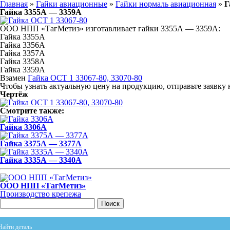
Главная
»
Гайки авиационные
»
Гайки нормаль авиационная
»
Г
Гайка 3355А — 3359А
ООО НПП «ТагМетиз» изготавливает гайки 3355А — 3359А:
Гайка 3355А
Гайка 3356А
Гайка 3357А
Гайка 3358А
Гайка 3359А
Взамен
Гайка ОСТ 1 33067-80, 33070-80
Чтобы узнать актуальную цену на продукцию, отправьте заявку
Чертёж
Смотрите также:
Гайка 3306А
Гайка 3375А — 3377А
Гайка 3335А — 3340А
ООО НПП «ТагМетиз»
Производство крепежа
Поиск