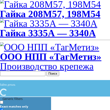
Гайка 208М57, 198M54
Гайка 3335А — 3340А
ООО НПП «ТагМетиз»
Производство крепежа
Поиск
Generic filters
Exact matches only