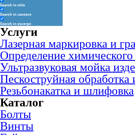
Search in title
Search in content
Search in excerpt
Услуги
Лазерная маркировка и гр
Определение химического 
Ультразвуковая мойка изд
Пескоструйная обработка 
Резьбонакатка и шлифовка
Каталог
Болты
Винты