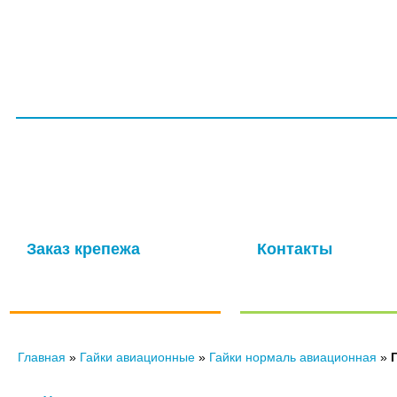
ГЛАВНАЯ
СЕРТИФИКАТЫ
УСЛУГИ
ПРОИЗВОДС
ООО НПП «ТагМетиз»
Надежная и опытная производственная компания с многолетней
изготовление крепежных изделий для авиационной промышлен
мощности обеспечивают выпуск высококачественных метизов в 
Заказ крепежа
Контакты
по ГОСТу, ОСТу, чертежам и
Отправить нам сообще
нормали
Главная
»
Гайки авиационные
»
Гайки нормаль авиационная
»