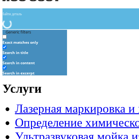
Generic filters
Exact matches only
Search in title
Search in content
Search in excerpt
Услуги
Лазерная маркировка и
Определение химическо
Ультразвуковая мойка и