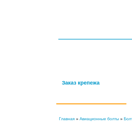
ГЛАВНАЯ
СЕРТИФИКАТЫ
ООО НПП «ТагМетиз»
Надежная и опытная производственн
изготовление крепежных изделий д
мощности обеспечивают выпуск высок
Заказ крепежа
по ГОСТу, ОСТу, чертежам и
нормали
Главная
»
Авиационные болты
»
Бол