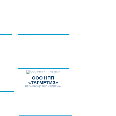
НТАКТЫ
ДОПОЛНИТЕЛЬНЫЕ
УСЛУГИ
НОВОСТИ
Телефон:
8 (8634) 431-306
8 (8634) 311-541
E-mail:
tagmetiz@mail.ru
ООО НПП
«ТАГМЕТИЗ»
ПРОИЗВОДСТВО КРЕПЕЖА