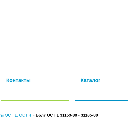
УСЛУГИ
ПРОИЗВОДСТВО
КОМПАНИЯ
ДОСТАВКА
КО
ая компания с многолетней историей. Основная специализация –
ля авиационной промышленности. Современные производственные
окачественных метизов в кратчайшие сроки.
Контакты
Каталог
Отправить нам сообщение
Полный каталог нашей
продукции
ты ОСТ 1, ОСТ 4
»
Болт ОСТ 1 31159-80 - 31165-80