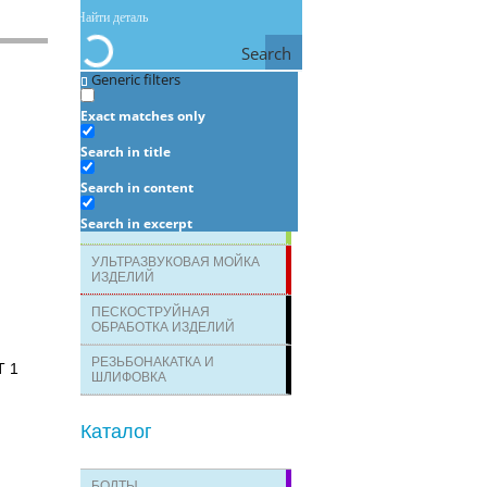
Search
Generic filters
Услуги
Exact matches only
Search in title
ЛАЗЕРНАЯ МАРКИРОВКА И
ГРАВИРОВКА
Search in content
ОПРЕДЕЛЕНИЕ
Search in excerpt
ХИМИЧЕСКОГО СОСТАВА
УЛЬТРАЗВУКОВАЯ МОЙКА
ИЗДЕЛИЙ
ПЕСКОСТРУЙНАЯ
ОБРАБОТКА ИЗДЕЛИЙ
РЕЗЬБОНАКАТКА И
Т 1
ШЛИФОВКА
Каталог
БОЛТЫ