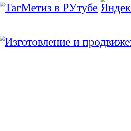
Юридический/Фактический адрес:
347913, РФ, Ростовская обл., г.Таганрог, ул.
пн.-пт. 9:00 — 17:00
8 (8634) 43-13-06
8 (8634) 311-541
tagmetiz@mail.ru