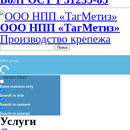
ООО НПП «ТагМетиз»
Производство крепежа
Поиск
Generic filters
Exact matches only
Search in title
Search in content
Search in excerpt
Услуги