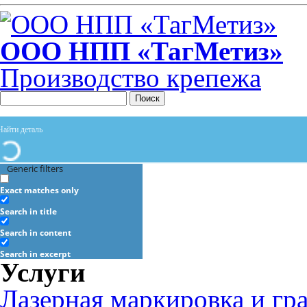
ООО НПП «ТагМетиз»
Производство крепежа
Поиск
Generic filters
Exact matches only
Search in title
Search in content
Search in excerpt
Услуги
Лазерная маркировка и гр