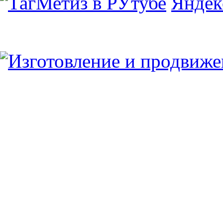
Юридический/Фактический адрес:
347913, РФ, Ростовская обл., г.Таганрог, ул.
пн.-пт. 9:00 — 17:00
8 (8634) 43-13-06
8 (8634) 311-541
tagmetiz@mail.ru