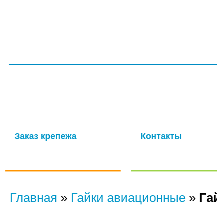
ГЛАВНАЯ
СЕРТИФИКАТЫ
УСЛУГИ
ПРОИЗВОДС
ООО НПП «ТагМетиз»
Надежная и опытная производственная компания с многолетней
изготовление крепежных изделий для авиационной промышлен
мощности обеспечивают выпуск высококачественных метизов в 
Заказ крепежа
Контакты
по ГОСТу, ОСТу, чертежам и
Отправить нам сообще
нормали
Главная
»
Гайки авиационные
»
Га