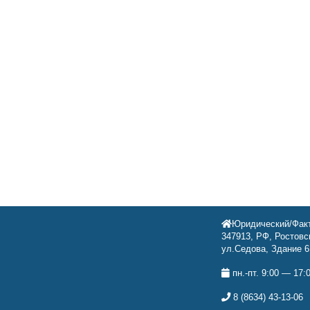
Юридический/Факт
347913, РФ, Ростовск
ул.Седова, Здание 6
пн.-пт. 9:00 — 17:
8 (8634) 43-13-06