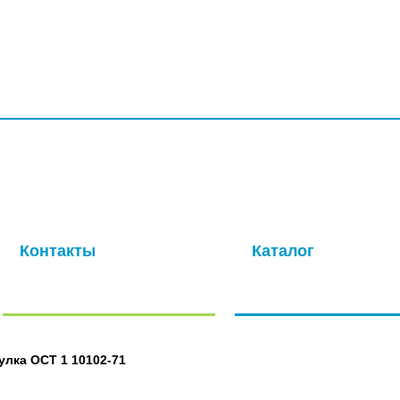
УСЛУГИ
ПРОИЗВОДСТВО
КОМПАНИЯ
ДОСТАВКА
КО
ая компания с многолетней историей. Основная специализация –
ля авиационной промышленности. Современные производственные
окачественных метизов в кратчайшие сроки.
Контакты
Каталог
Отправить нам сообщение
Полный каталог нашей
продукции
улка ОСТ 1 10102-71