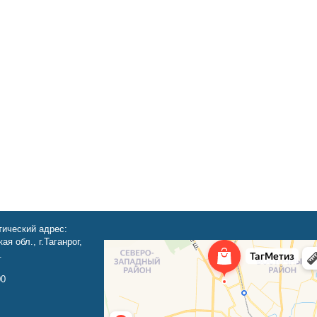
ический адрес:
ая обл., г.Таганрог,
.
00