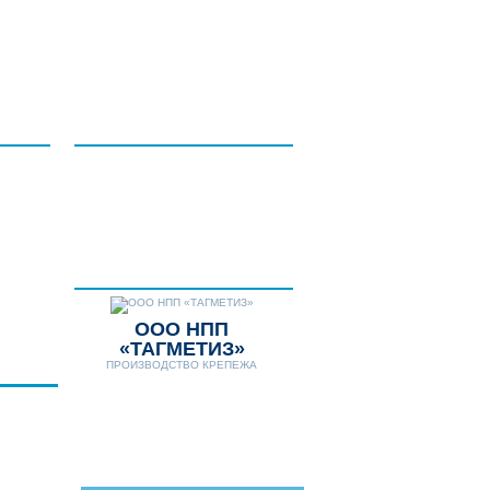
НТАКТЫ
ДОПОЛНИТЕЛЬНЫЕ
УСЛУГИ
НОВОСТИ
Телефон:
8 (8634) 431-306
8 (8634) 311-541
E-mail:
tagmetiz@mail.ru
ООО НПП
«ТАГМЕТИЗ»
ПРОИЗВОДСТВО КРЕПЕЖА