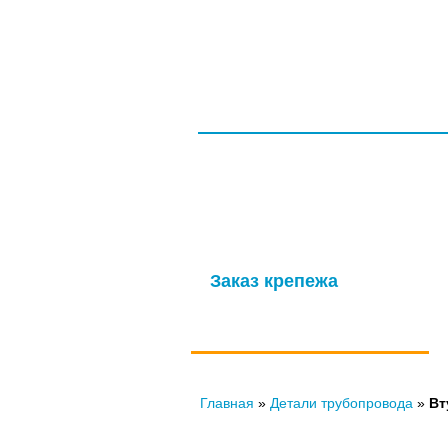
ГЛАВНАЯ
СЕРТИФИКАТЫ
ООО НПП «ТагМетиз»
Надежная и опытная производственн
изготовление крепежных изделий д
мощности обеспечивают выпуск высок
Заказ крепежа
по ГОСТу, ОСТу, чертежам и
нормали
Главная
»
Детали трубопровода
»
Вт