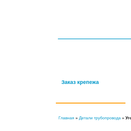
ГЛАВНАЯ
СЕРТИФИКАТЫ
ООО НПП «ТагМетиз»
Надежная и опытная производственн
изготовление крепежных изделий д
мощности обеспечивают выпуск высок
Заказ крепежа
по ГОСТу, ОСТу, чертежам и
нормали
Главная
»
Детали трубопровода
»
Уг