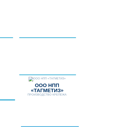
НТАКТЫ
ДОПОЛНИТЕЛЬНЫЕ
УСЛУГИ
НОВОСТИ
Телефон:
8 (8634) 431-306
8 (8634) 311-541
E-mail:
tagmetiz@mail.ru
ООО НПП
«ТАГМЕТИЗ»
ПРОИЗВОДСТВО КРЕПЕЖА