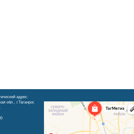
ический адрес:
ая обл., г.Таганрог,
.
00