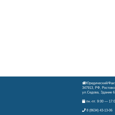
Юридический/Факт
347913, РФ, Ростовск
ул.Седова, Здание 6
пн.-пт. 9:00 — 17:
8 (8634) 43-13-06