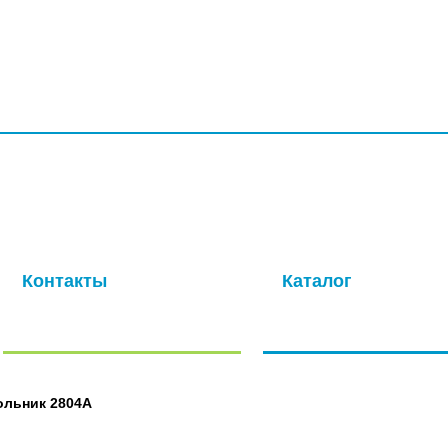
УСЛУГИ
ПРОИЗВОДСТВО
КОМПАНИЯ
ДОСТАВКА
КО
ая компания с многолетней историей. Основная специализация –
ля авиационной промышленности. Современные производственные
окачественных метизов в кратчайшие сроки.
Контакты
Каталог
Отправить нам сообщение
Полный каталог нашей
продукции
ольник 2804А