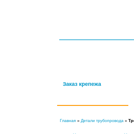
ГЛАВНАЯ
СЕРТИФИКАТЫ
ООО НПП «ТагМетиз»
Надежная и опытная производственн
изготовление крепежных изделий д
мощности обеспечивают выпуск высок
Заказ крепежа
по ГОСТу, ОСТу, чертежам и
нормали
Главная
»
Детали трубопровода
»
Тр