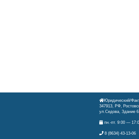
Юридический/Факт
347913, РФ, Ростовск
ул.Седова, Здание 6
пн.-пт. 9:00 — 17:
8 (8634) 43-13-06