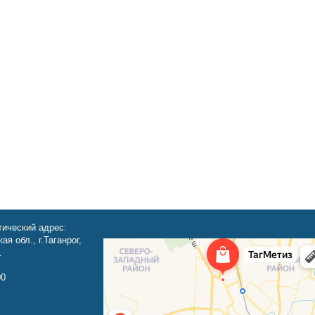
ический адрес:
ая обл., г.Таганрог,
.
00