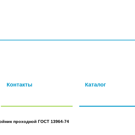
УСЛУГИ
ПРОИЗВОДСТВО
КОМПАНИЯ
ДОСТАВКА
КО
ая компания с многолетней историей. Основная специализация –
ля авиационной промышленности. Современные производственные
окачественных метизов в кратчайшие сроки.
Контакты
Каталог
Отправить нам сообщение
Полный каталог нашей
продукции
ойник проходной ГОСТ 13964-74