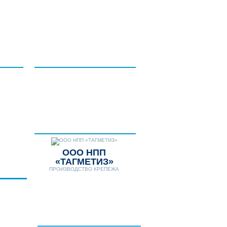
НТАКТЫ
ДОПОЛНИТЕЛЬНЫЕ
УСЛУГИ
НОВОСТИ
Телефон:
8 (8634) 431-306
8 (8634) 311-541
E-mail:
tagmetiz@mail.ru
ООО НПП
«ТАГМЕТИЗ»
ПРОИЗВОДСТВО КРЕПЕЖА