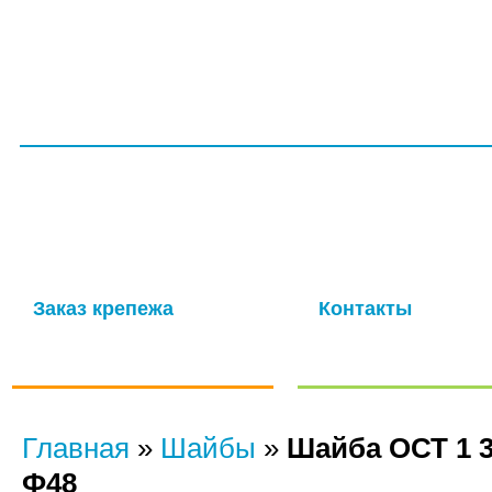
ГЛАВНАЯ
СЕРТИФИКАТЫ
УСЛУГИ
ПРОИЗВОДС
ООО НПП «ТагМетиз»
Надежная и опытная производственная компания с многолетней
изготовление крепежных изделий для авиационной промышлен
мощности обеспечивают выпуск высококачественных метизов в 
Заказ крепежа
Контакты
по ГОСТу, ОСТу, чертежам и
Отправить нам сообще
нормали
Главная
»
Шайбы
»
Шайба ОСТ 1 3
Ф48