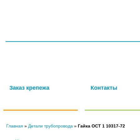
ГЛАВНАЯ
СЕРТИФИКАТЫ
УСЛУГИ
ПРОИЗВОДС
ООО НПП «ТагМетиз»
Надежная и опытная производственная компания с многолетней
изготовление крепежных изделий для авиационной промышлен
мощности обеспечивают выпуск высококачественных метизов в 
Заказ крепежа
Контакты
по ГОСТу, ОСТу, чертежам и
Отправить нам сообще
нормали
Главная
»
Детали трубопровода
»
Гайка ОСТ 1 10317-72